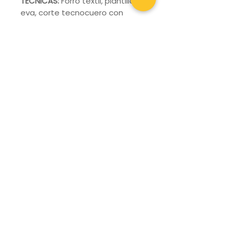
TÉCNICAS:
Forro textil, plantilla
eva, corte tecnocuero con
grabados laterales. Además,
cuenta con la aplicación de
cordones sujetos a cintillas
para un ajuste perfecto en
todo momento. La suela TR
bicolor con una altura de 4 cm,
te proporciona una excelente
tracción y pisada extra suave.
Branch office:
La Capilla # 435 Residencial Galindas CP
76177 Querétaro, Qro.
Phone:
442 183 0878