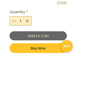
0/500
Quantity
*
Add to Cart
Buy Now
TENIS P/DAMA BCO/ROJO/AZUL
TENIS DEPORTIVO CASUAL
MARCA POLO CLUB
100% PIEL