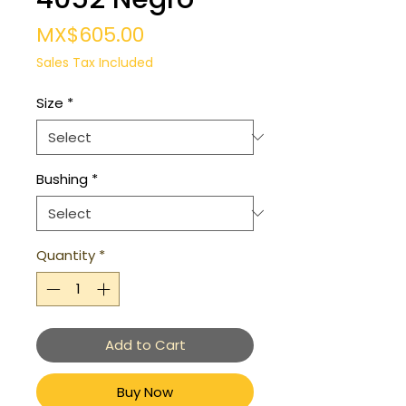
Price
MX$605.00
Sales Tax Included
Size
*
Bushing
*
Quantity
*
Add to Cart
Buy Now