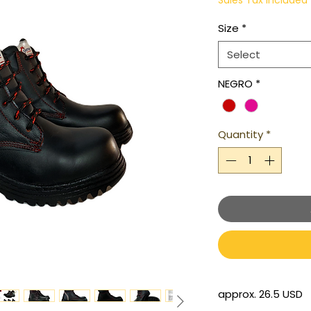
Sales Tax Included
Size
*
Select
NEGRO
*
Quantity
*
approx. 26.5 USD