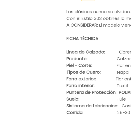
Los clásicos nunca se olvidan.
Con el Estilo 303 obtines la m
A CONSIDERAR:
El modelo viene
FICHA TÉCNICA
Linea de Calzado
: Obrero
Producto:
Calzado de 
Piel - Corte:
Flor e
Tipos de Cuero:
Napa
Forro exterior:
Flor entera 
Forro interior:
Textil
Puntera de Protección: POLI
Suela:
Hule
Sistema de fabricacion:
Cos
Corrida:
25-3