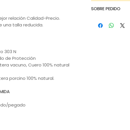
SOBRE PEDIDO
ejor relación Calidad-Precio.
Tiempo de entreg
 una talla reducida.
en pedidos de 20
Pregunte por los
compra
 303 N
Protección
ntera vacuno, Cuero 100% natural
porcino 100% natural.
AMIDA
ido/pegado
0