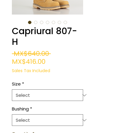
Capriural 807-
H
Regular
 MX$640.00 
Sale
Price
MX$416.00
Price
Sales Tax Included
Size
*
Bushing
*