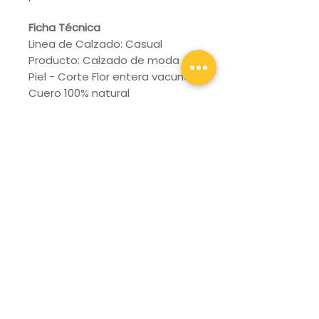
Ficha Técnica
Linea de Calzado: Casual
Producto: Calzado de moda
Piel - Corte Flor entera vacuno,
Cuero 100% natural
Tipos de Cuero: Nobuck Miel
Forro exterior: Flor entera
porcino 100% natural.
Forro interior: Textil
Puntera de Protección: SIN
PUNTERA
Suela: Hule
approx. 26.5 USD