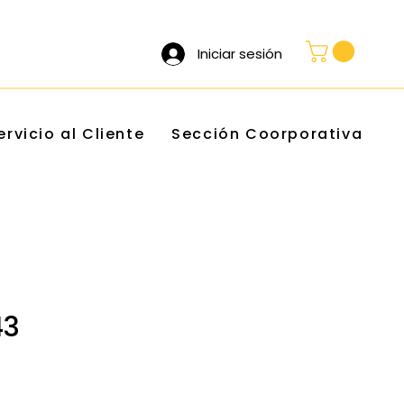
Iniciar sesión
ervicio al Cliente
Sección Coorporativa
43
cio