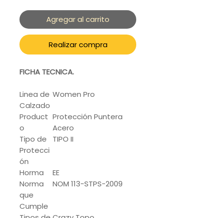
Agregar al carrito
Realizar compra
FICHA TECNICA.
Linea de
Women Pro
Calzado
Product
Protección Puntera
o
Acero
Tipo de
TIPO II
Protecci
ón
Horma
EE
Norma
NOM 113-STPS-2009
que
Cumple
Tipos de
Crazy Topo