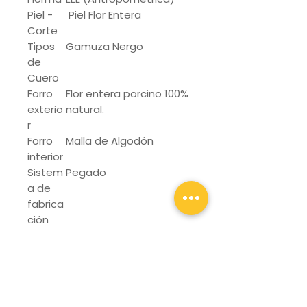
Piel -
Piel Flor Entera
Corte
Tipos
Gamuza Nergo
de
Cuero
Forro
Flor entera porcino 100%
exterio
natural.
r
Forro
Malla de Algodón
interior
Sistem
Pegado
a de
fabrica
ción
Punter
Policarbonato
a de
Protec
ción
Suela
PU TPU/Plantilla