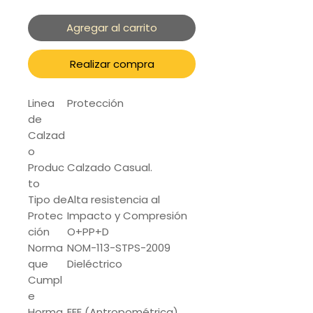
Agregar al carrito
Realizar compra
Linea
Protección
de
Calzad
o
Produc
Calzado Casual.
to
Tipo de
Alta resistencia al
Protec
Impacto y Compresión
ción
O+PP+D
Norma
NOM-113-STPS-2009
que
Dieléctrico
Cumpl
e
Horma
EEE (Antropométrica)