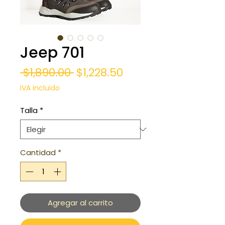
Jeep 701
Precio
Precio
 $1,890.00 
$1,228.50
de
IVA incluido
oferta
Talla
*
Cantidad
*
Agregar al carrito