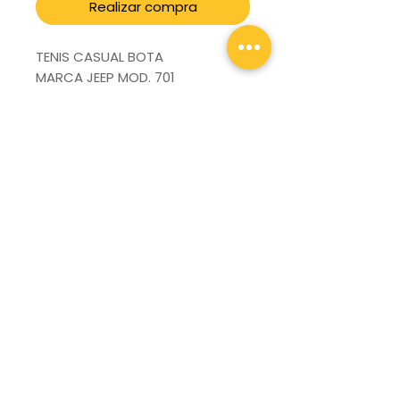
Realizar compra
TENIS CASUAL BOTA
MARCA JEEP MOD. 701
Sucursal:
La Capilla #435 Residencial Galindas C.P 76177
Querétaro, Qro.
Teléfono/celular:
442 904 8381
Whats App:
442 904 8381
Términos & Condiciones