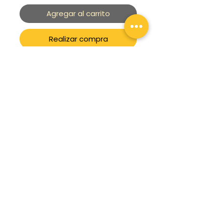
Agregar al carrito
Realizar compra
Sucursal:
La Capilla #435 Residencial Galindas C.P 76177
Querétaro, Qro.
Teléfono/celular:
442 904 8381
Whats App:
442 904 8381
Términos & Condiciones