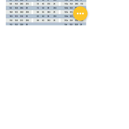
Sucursal:
La Capilla #435 Residencial Galindas C.P 76177
Querétaro, Qro.
Teléfono/celular:
442 904 8381
Whats App:
442 904 8381
Términos & Condiciones