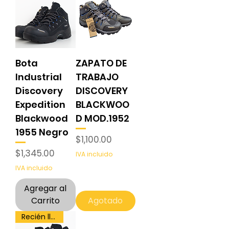
Bota
ZAPATO DE
Industrial
TRABAJO
Discovery
DISCOVERY
Expedition
BLACKWOO
Blackwood
D MOD.1952
1955 Negro
Precio
$1,100.00
Precio
$1,345.00
IVA incluido
IVA incluido
Agregar al
Carrito
Agotado
Recién llegado