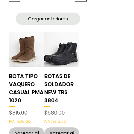
Cargar anteriores
BOTA TIPO
BOTAS DE
VAQUERO
SOLDADOR
CASUAL PMA
NEW TRS
1020
3804
Precio
Precio
$815.00
$680.00
IVA incluido
IVA incluido
Agregar al
Agregar al